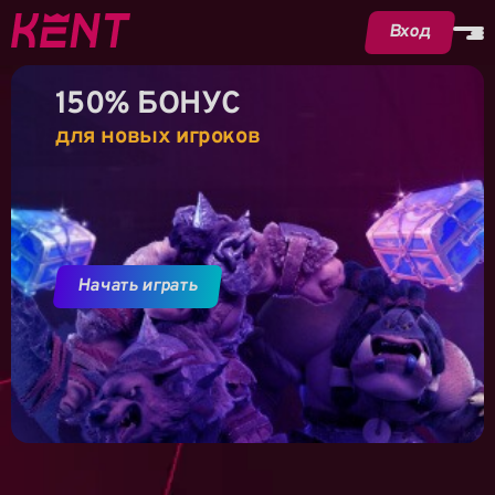
Вход
150% БОНУС
для новых игроков
Начать играть